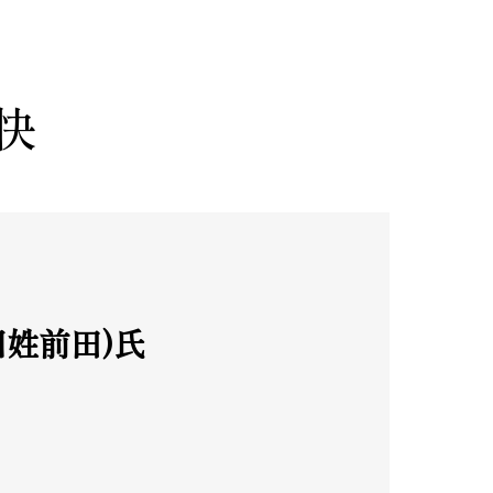
快
旧姓前田)氏