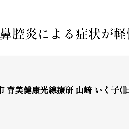
鼻腔炎による症状が軽
 育美健康光線療研 山崎 いく子(