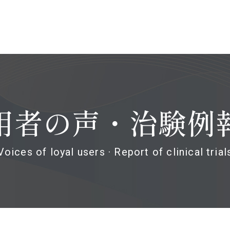
用者の声・治験例
Voices of loyal users · Report of clinical trial