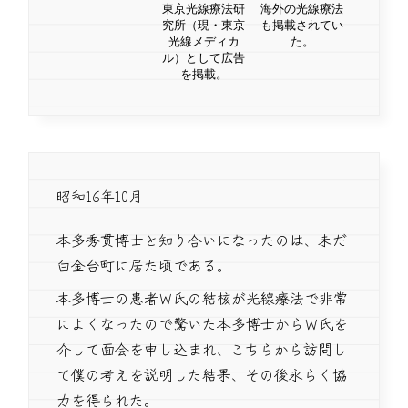
東京光線療法研
海外の光線療法
究所（現・東京
も掲載されてい
光線メディカ
た。
ル）として広告
を掲載。
昭和16年10月
本多秀貫博士と知り合いになったのは、未だ
白金台町に居た頃である。
本多博士の患者Ｗ氏の結核が光線療法で非常
によくなったので驚いた本多博士からＷ氏を
介して面会を申し込まれ、こちらから訪問し
て僕の考えを説明した結果、その後永らく協
力を得られた。