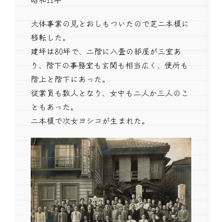
大体事業の見とおしもついたので芝二本榎に
移転した。
建坪は80坪で、二階に八畳の部屋が三室あ
り、階下の事務室も玄関も相当広く、便所も
階上と階下にあった。
従業員も数人となり、女中も二人か三人のこ
ともあった。
二本榎で次女ヨシコが生まれた。