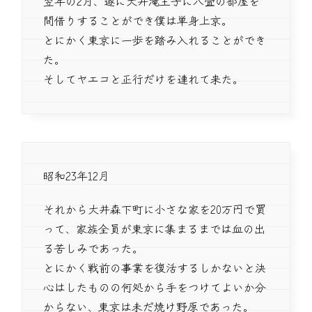
翌年の2月、遂に大井滝王子に八畳の部屋を
間借りすることができ僕は単身上京。
とにかく東京に一歩を踏み入れることができ
た。
そしてヤエコと正行だけを連れて来た。
昭和23年12月
それから大井森下町に小さな家を20万円で買
って、家族全員が東京に集まるまでは血の出
る苦しみであった。
とにかく戦前の事業を復活するしかないと決
心はしたものの何処から手をつけてよいか分
からない、東京は未だ焼け野原であった。