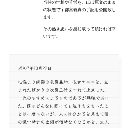
当時の世相や苦労を、ほぼ原文のまま
の状態で宇都宮義真の手記を公開致し
ます。
その熱き思いを感じ取って頂ければ幸
いです。
昭和7年10月22日
札幌より病弱の長男義和、長女ヤエコと、生
まれたばかりの次男正行をつれて上京した。
Ｈ氏のすすめによるものであるが無職であっ
た。僕はどんなに困っても泣き言を言ったこ
とは一度もないが、人には分かると見えて僕
の懐中時計の金鎖が何時なくなるかと、友人