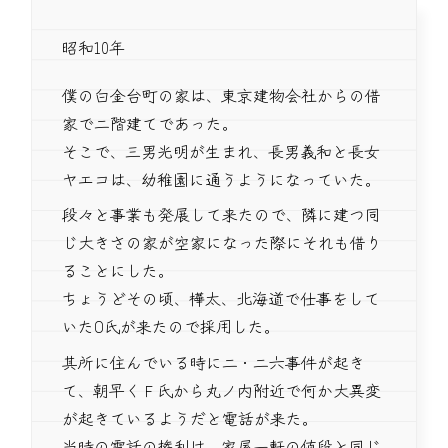
昭和10年
僕の白金台町の家は、東京建物会社からの借
家で二階建てであった。
そこで、三男光明が生まれ、長男義和と長女
ヤエコは、幼稚園に通うようになっていた。
段々と事業も発展して来たので、隣に建つ同
じ大きさの家が空家になった際にそれも借り
ることにした。
ちょうどその頃、樺太、北海道で仕事をして
いたO氏が来たので採用した。
其所に住んでいる時に二・二六事件が起き
て、朝早くＦ氏から丸ノ内附近で何か大異変
が起きているようだと電話が来た。
当時の電話の権利は、家屋一軒の値段と同じ