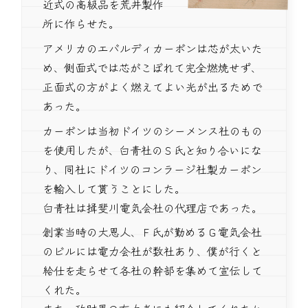
近式の高級品を荒井製作
所に作らせた。
アメリカのエバルディカーボンは芯が太いた
め、側面式では芯がこぼれて完全燃焼せず、
正面式の方がよく燃えてよい光が出るためで
あった。
カーボンは当初ドイツのシーメンス社のもの
を使用したが、白青社のＳ氏と知り合いにな
り、同社にドイツのコンラージ社製カーボン
を輸入して貰うことにした。
白青社は揖斐川電気会社の代理店であった。
創業当時の大恩人、Ｆ氏が勤めるＧ電気会社
のビルには電力会社が数社あり、僕が行くと
給仕を走らせて各社の幹部を集めて宣伝して
くれた。