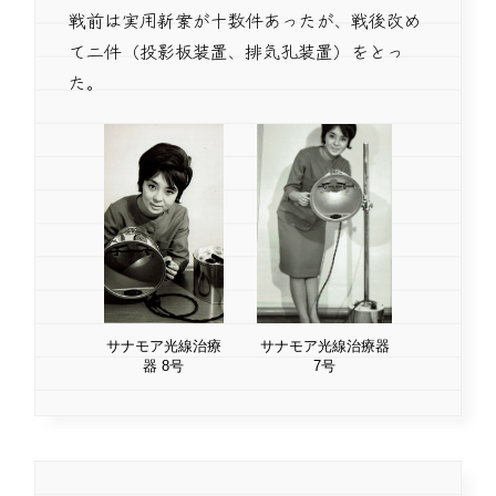
戦前は実用新案が十数件あったが、戦後改め
て二件（投影板装置、排気孔装置）をとっ
た。
サナモア光線治療
サナモア光線治療器
器 8号
7号