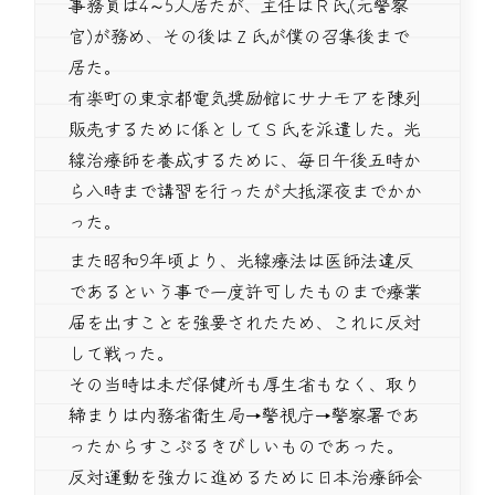
事務員は4～5人居たが、主任はＲ氏(元警察
官)が務め、その後はＺ氏が僕の召集後まで
居た。
有楽町の東京都電気奨励館にサナモアを陳列
販売するために係としてＳ氏を派遣した。光
線治療師を養成するために、毎日午後五時か
ら八時まで講習を行ったが大抵深夜までかか
った。
また昭和9年頃より、光線療法は医師法違反
であるという事で一度許可したものまで療業
届を出すことを強要されたため、これに反対
して戦った。
その当時は未だ保健所も厚生省もなく、取り
締まりは内務省衛生局→警視庁→警察署であ
ったからすこぶるきびしいものであった。
反対運動を強力に進めるために日本治療師会