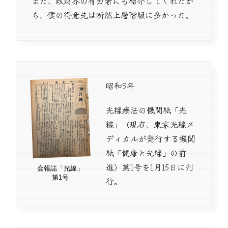
また、政財界の有力者にも紹介してくれたか
ら、僕の得意先は断然上層階級に多かった。
昭和9年
光線療法の機関紙「光
線」（現在、東京光線メ
ディカルが発行する機関
紙「健康と光線」の前
進）第1号を1月15日に刊
会報誌「光線」
第1号
行。