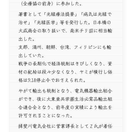
（全療協の前身）に参加した。
著書として「光線療法提要」「病気は光線で
治せ」「光線医学」等を発行した。日本橋の
大成商会の取り扱いで、南米チリ国に相当輸
出した。
支那、満州、朝鮮、台湾、フィリピンにも輸
出していた。
戦争の長期化で経済統制はきびしくなり、資
材の配給は段々少なくなり、ヤミが横行し価
格は9.18停止令でおさえられた。
やがて輸出も統制となり、電気機器輸出組合
ができ、後に大東亜共栄圏生活必需品輸出組
合連合会となり、前年度の実績により輸出を
許可されることになった。
揖斐川電気会社に営業課長としてＺ氏が着任