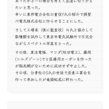
あったが万一の場合も考えて国産に切りかえ
たいと思った。
幸いに東邦電力会社の重役Y氏の紹介で揖斐
川電気株式会社に作らせることにした。
そして工場長（後に監査役）Ｎ氏と協力して
数種類を試作して東京市電気試験所で不完全
ながらスペクトル写真をとった。
その後、東法電極、マツダ(秋田電工)、藤岡
(シルズゾーン)でと医療用カーボンを作った
が販売網がないために成功せず中止した。
その頃、白青社のS氏の世話で炭素工業会を
作って参加したが竜頭蛇尾に終わった。