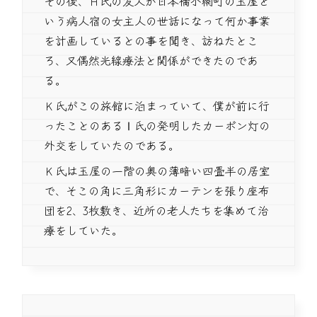
その後、Ｈ氏の友人が日本橋小網町の玉屋と
いう病人宿の女主人の世話になって何か事業
を計画しているとの事を聞き、訪ねたとこ
ろ、又偶然光線療法と関係ができたのであ
る。
Ｋ氏がこの旅館に泊まっていて、僕が前に行
ったことのあるⅠ氏の発明したカーボン灯の
外交をしていたのである。
Ｋ氏は玉屋の一階の奥の薄暗い四畳半の居室
で、そこの角に三角形にカーテンを張り座布
団を2、3枚敷き、近所の老人たちを集めて治
療をしていた。