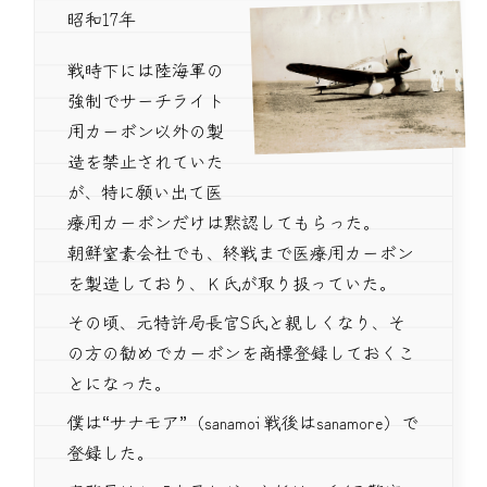
昭和17年
戦時下には陸海軍の
強制でサーチライト
用カーボン以外の製
造を禁止されていた
が、特に願い出て医
療用カーボンだけは黙認してもらった。
朝鮮窒素会社でも、終戦まで医療用カーボン
を製造しており、Ｋ氏が取り扱っていた。
その頃、元特許局長官S氏と親しくなり、そ
の方の勧めでカーボンを商標登録しておくこ
とになった。
僕は“サナモア”（sanamoi 戦後はsanamore）で
登録した。