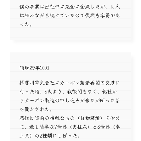
僕の事業は出征中に完全に全滅したが、Ｋ氏
は細々ながら続けていたので復興も容易であ
った。
昭和29年10月
揖斐川電気会社にカーボン製造再開の交渉に
行った時、S氏より、戦後間もなく、他社か
らカーボン製造の申し込みが来たが断った旨
を聞かされた。
戦後は従前の複雑なもの（自動装置）をやめ
て、最も簡単な7号器（支柱式）と8号器（卓
上式）の2種類にしぼった。