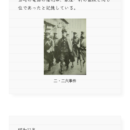
位であったと記憶している。
二・二六事件
昭和11年