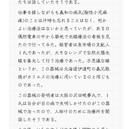
たちは話していたそうである。
仕事を探しながらも義和の病気(脳性小児麻
痺)のことは片時も忘れることはなく、何か
よい治療法はないかと思っていたが、ある日
偶然電車の中から築地で光線療法の看板を見
たので行ってみた。経営者は魚市場の支配人
Ⅰ氏であったが、大きなレンズで自然太陽光
線を集光して行う治療であった。不思議な縁
というか、この器械は北海道伊達町の義兄敬
徳がカリエスの治療に用いているのと同じも
のであった。
この器械の発明者は大阪の沢田暁夢氏で、Ⅰ
氏は自分が目の病で失明しかけたのがこの器
械で治ったので、人助けのために治療所を開
設したそうである。